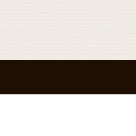
Top
About
C
トップ
髪質改善について
こ
Blog