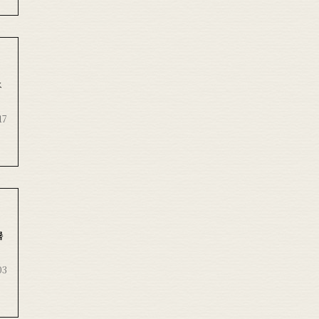
は
17
暑
03