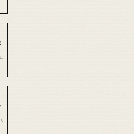
虎
31
ス
26