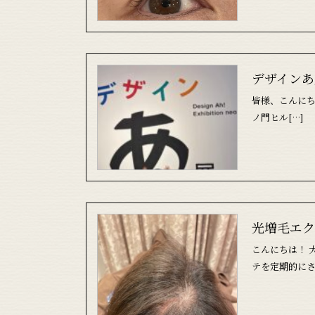
デザインあ
皆様、こんに
ノ門ヒル[…]
光増毛エク
こんにちは！ 
テを定期的にさ