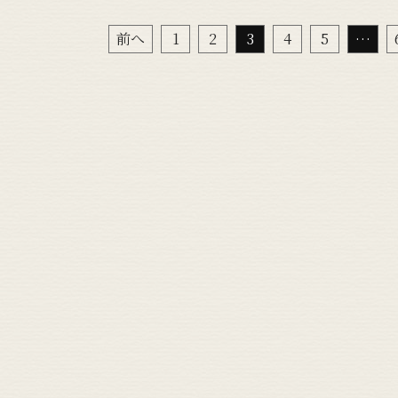
前へ
1
2
3
4
5
…