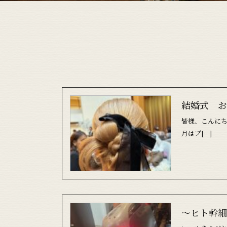
結婚式 お
皆様、こんにち
月はブ[…]
～ヒト幹細