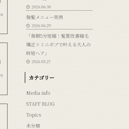
」
2026.06.30
04
強髪メニュー実例
2026.06.29
「毎朝5分短縮！髪質改善縮毛
矯正×ミニボブで叶える大人の
時短ヘア」
2026.05.27
落
29
カテゴリー
Media info
STAFF BLOG
Topics
未分類