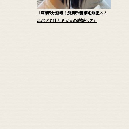
「毎朝5分短縮！髪質改善縮毛矯正×ミ
ニボブで叶える大人の時短ヘア」